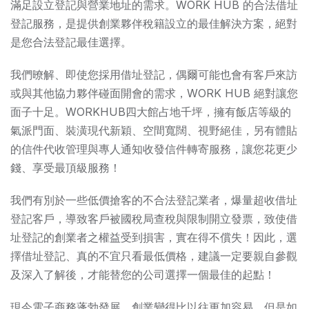
滿足設立登記與營業地址的需求。WORK HUB 的合法借址
登記服務，是提供創業夥伴稅籍設立的最佳解決方案，絕對
是您合法登記最佳選擇。
我們暸解、即使您採用借址登記，偶爾可能也會有客戶來訪
或與其他協力夥伴碰面開會的需求，WORK HUB 絕對讓您
面子十足。WORKHUB四大館占地千坪，擁有飯店等級的
氣派門面、裝潢現代新穎、空間寬闊、視野絕佳，另有體貼
的信件代收管理與專人通知收發信件轉寄服務，讓您花更少
錢、享受最頂級服務！
我們有別於一些低價搶客的不合法登記業者，爆量超收借址
登記客戶，導致客戶被國稅局查稅與限制開立發票，致使借
址登記的創業者之權益受到損害，實在得不償失！因此，選
擇借址登記、真的不宜只看最低價格，建議一定要親自參觀
及深入了解後，才能替您的公司選擇一個最佳的起點！
現今電子商務蓬勃發展，創業變得比以往更加容易，但是如