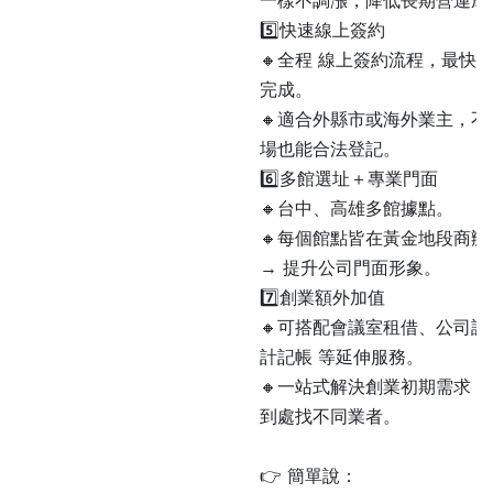
一樣不調漲，降低長期營運成
5️⃣快速線上簽約
🔸全程 線上簽約流程，最快 
完成。
🔸適合外縣市或海外業主，不
場也能合法登記。
6️⃣多館選址＋專業門面
🔸台中、高雄多館據點
。
🔸每個館點皆在黃金地段商辦
→ 提升公司門面形象
。
7️⃣創業額外加值
🔸可搭配會議室租借、公司設
計記帳 等延伸服務。
🔸一站式解決創業初期需求，
到處找不同業者。
👉 簡單說：