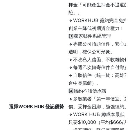
押金「可能產生押金不退還的
險」
。
🔸WORKHUB 簽約完全免
創業主降低初期資金壓力！
3️⃣獨家郵件系統管理
🔸專屬公司抬頭信件，安心通
透明，確保公司形象
。
🔸不收私人信函、不收雜物包
🔸每週乙次轉寄信件自付郵資
🔸自取信件（統一於：高雄三
台中長億館）
。
4️⃣續約不漲價承諾
🔸多數業者「第一年便宜、第
選擇WORK HUB 登記優勢
價」受押金困綁，勉強續約
。
🔸WORK HUB 總成本最低：
只要$10,000（平均$666/