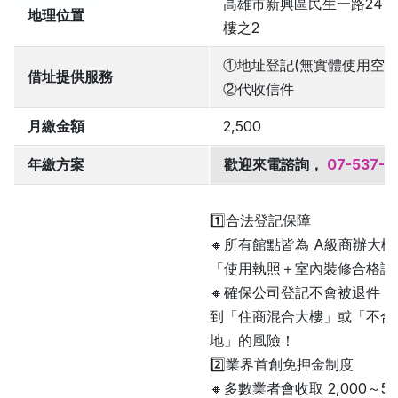
高雄市新興區民生一路247
地理位置
樓之2
①地址登記(無實體使用空間
借址提供服務
②代收信件
月繳金額
2,500
年繳方案
歡迎來電諮詢，
07-537-0
1️⃣合法登記保障
🔸所有館點皆為 A級商辦大
「使用執照＋室內裝修合格證
🔸確保公司登記不會被退件，
到「住商混合大樓」或「不合
地」的風險！
2️⃣業界首創免押金制度
🔸多數業者會收取 2,000～5,